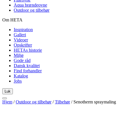
Aqua brændeovne
Outdoor og tilbehør
Om HETA
Inspiration
Galleri
Videoer
Opskrifter
HETAs historie
Miljø
Gode råd
Dansk kvalitet
Find forhandler
Katalog
Jobs
Luk
Hjem
/
Outdoor og tilbehør
/
Tilbehør
/
Senotherm spraymaling