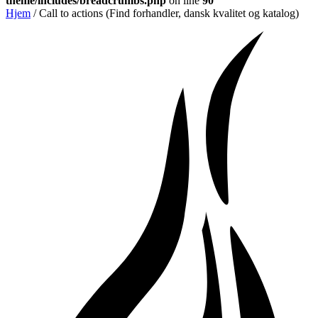
theme/includes/breadcrumbs.php
on line
90
Hjem
/
Call to actions (Find forhandler, dansk kvalitet og katalog)