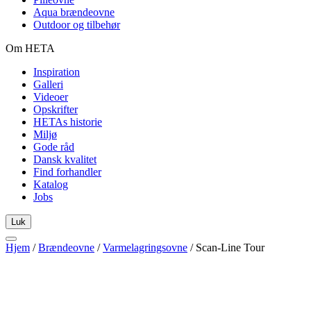
Aqua brændeovne
Outdoor og tilbehør
Om HETA
Inspiration
Galleri
Videoer
Opskrifter
HETAs historie
Miljø
Gode råd
Dansk kvalitet
Find forhandler
Katalog
Jobs
Luk
Hjem
/
Brændeovne
/
Varmelagringsovne
/
Scan-Line Tour