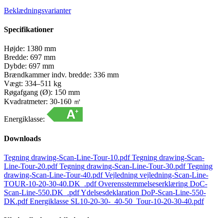
Beklædningsvarianter
Specifikationer
Højde:
1380 mm
Bredde:
697 mm
Dybde:
697 mm
Brændkammer indv. bredde:
336 mm
Vægt:
334–511 kg
Røgafgang (Ø):
150 mm
Kvadratmeter:
30-160 ㎡
Energiklasse:
Downloads
Tegning
drawing-Scan-Line-Tour-10.pdf
Tegning
drawing-Scan-
Line-Tour-20.pdf
Tegning
drawing-Scan-Line-Tour-30.pdf
Tegning
drawing-Scan-Line-Tour-40.pdf
Vejledning
vejledning-Scan-Line-
TOUR-10-20-30-40.DK_.pdf
Overensstemmelseserklæring
DoC-
Scan-Line-550.DK_.pdf
Ydelsesdeklaration
DoP-Scan-Line-550-
DK.pdf
Energiklasse
SL10-20-30-_40-50_Tour-10-20-30-40.pdf