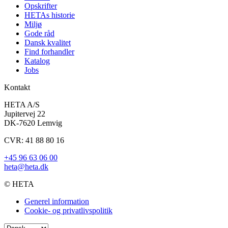
Opskrifter
HETAs historie
Miljø
Gode råd
Dansk kvalitet
Find forhandler
Katalog
Jobs
Kontakt
HETA A/S
Jupitervej 22
DK-7620 Lemvig
CVR: 41 88 80 16
+45 96 63 06 00
heta@heta.dk
© HETA
Generel information
Cookie- og privatlivspolitik