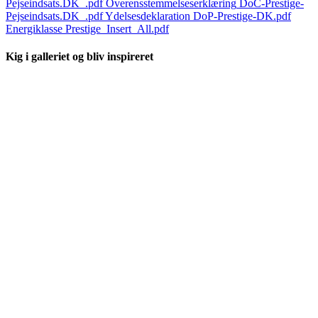
Pejseindsats.DK_.pdf
Overensstemmelseserklæring
DoC-Prestige-
Pejseindsats.DK_.pdf
Ydelsesdeklaration
DoP-Prestige-DK.pdf
Energiklasse
Prestige_Insert_All.pdf
Kig i galleriet og bliv inspireret