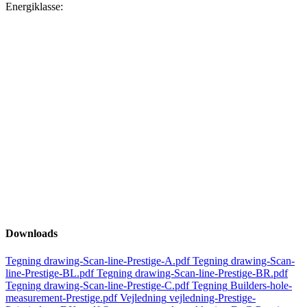
Energiklasse:
Downloads
Tegning
drawing-Scan-line-Prestige-A.pdf
Tegning
drawing-Scan-
line-Prestige-BL.pdf
Tegning
drawing-Scan-line-Prestige-BR.pdf
Tegning
drawing-Scan-line-Prestige-C.pdf
Tegning
Builders-hole-
measurement-Prestige.pdf
Vejledning
vejledning-Prestige-