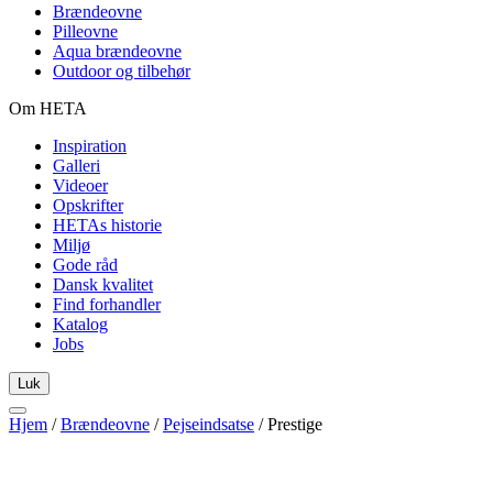
Brændeovne
Pilleovne
Aqua brændeovne
Outdoor og tilbehør
Om HETA
Inspiration
Galleri
Videoer
Opskrifter
HETAs historie
Miljø
Gode råd
Dansk kvalitet
Find forhandler
Katalog
Jobs
Luk
Hjem
/
Brændeovne
/
Pejseindsatse
/
Prestige