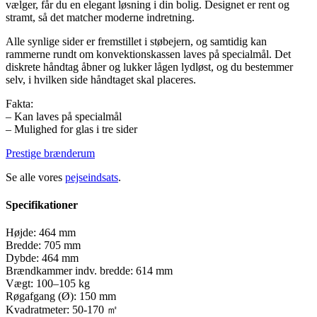
vælger, får du en elegant løsning i din bolig. Designet er rent og
stramt, så det matcher moderne indretning.
Alle synlige sider er fremstillet i støbejern, og samtidig kan
rammerne rundt om konvektionskassen laves på specialmål. Det
diskrete håndtag åbner og lukker lågen lydløst, og du bestemmer
selv, i hvilken side håndtaget skal placeres.
Fakta:
– Kan laves på specialmål
– Mulighed for glas i tre sider
Prestige brænderum
Se alle vores
pejseindsats
.
Specifikationer
Højde:
464 mm
Bredde:
705 mm
Dybde:
464 mm
Brændkammer indv. bredde:
614 mm
Vægt:
100–105 kg
Røgafgang (Ø):
150 mm
Kvadratmeter:
50-170 ㎡