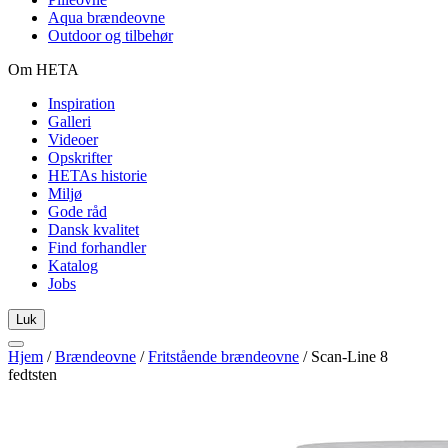
Aqua brændeovne
Outdoor og tilbehør
Om HETA
Inspiration
Galleri
Videoer
Opskrifter
HETAs historie
Miljø
Gode råd
Dansk kvalitet
Find forhandler
Katalog
Jobs
Luk
Hjem
/
Brændeovne
/
Fritstående brændeovne
/
Scan-Line 8
fedtsten