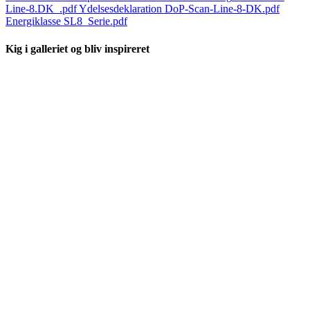
Line-8.DK_.pdf
Ydelsesdeklaration
DoP-Scan-Line-8-DK.pdf
Energiklasse
SL8_Serie.pdf
Kig i galleriet og bliv inspireret