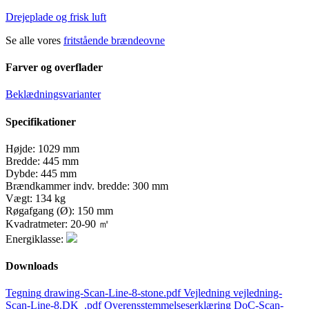
Drejeplade og frisk luft
Se alle vores
fritstående brændeovne
Farver og overflader
Beklædningsvarianter
Specifikationer
Højde:
1029 mm
Bredde:
445 mm
Dybde:
445 mm
Brændkammer indv. bredde:
300 mm
Vægt:
134 kg
Røgafgang (Ø):
150 mm
Kvadratmeter:
20-90 ㎡
Energiklasse:
Downloads
Tegning
drawing-Scan-Line-8-stone.pdf
Vejledning
vejledning-
Scan-Line-8.DK_.pdf
Overensstemmelseserklæring
DoC-Scan-