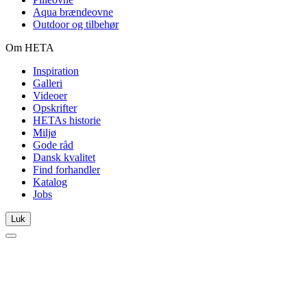
Aqua brændeovne
Outdoor og tilbehør
Om HETA
Inspiration
Galleri
Videoer
Opskrifter
HETAs historie
Miljø
Gode råd
Dansk kvalitet
Find forhandler
Katalog
Jobs
Luk