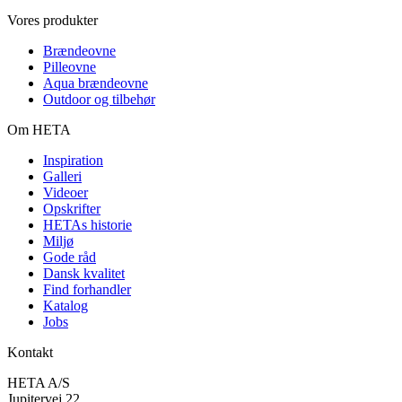
Vores produkter
Brændeovne
Pilleovne
Aqua brændeovne
Outdoor og tilbehør
Om HETA
Inspiration
Galleri
Videoer
Opskrifter
HETAs historie
Miljø
Gode råd
Dansk kvalitet
Find forhandler
Katalog
Jobs
Kontakt
HETA A/S
Jupitervej 22