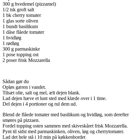
300 g hvedemel (pizzamel)
1/2 tsk groft salt
1 bk cherry tomater
1 glas sorte oliven
1 bundt basilikum
1 dåse flåede tomater
1 hvidløg
1 rødløg
300 g parmaskinke
1 pose topping ost
2 poser frisk Mozzarella
Sådan gør du
Opløs gæren i vandet.
Tilsæt olie, salt og mel, ælt dejen blank.
Lad dejen hæve et lunt sted med klæde over i 1 time.
Del dejen i 4 portioner og rul dem ud.
Blend de flåede tomater med basilikum og hvidløg, som derefter
smøres på pizzaen.
Fordel topping osten sammen med skiveskåret frisk Mozzarella.
Pynt til sidst med parmaskinken, oliven, løg og cherrytomater.
Lad det hele stå i 10 min på køkkenbordet