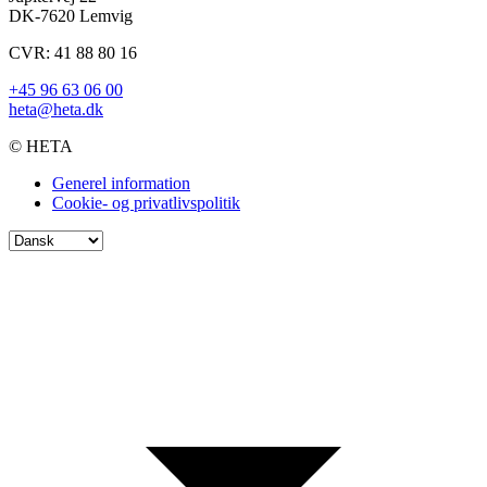
DK-7620 Lemvig
CVR: 41 88 80 16
+45 96 63 06 00
heta@heta.dk
© HETA
Generel information
Cookie- og privatlivspolitik