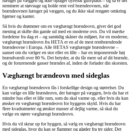
hænger på væggen og ikke optager dyrebar gulvplads – og så er det
nemmere at støvsuge og holde rent ved brændeovnen, når
brændeovnen hænger på væggen, og du ikke skal rengøre omkring
hjørner og kanter.
Så hvis du drømmer om en væghængt brændeovn, giver det god
mening at skifte din gamle ud med en moderne ovn. Du vil mærke
fordelene fra dag et – og samtidig skåner du miljøet, for en moderne,
væghængt brændeovn fra HETA er en af de mest rentbrændende
brændeovne i Europa. Alle HETAS væghængte brændeovne –
uanset om du vælger en stor eller en lille – har en imponerende høj
brændværdi over 80 %. Det betyder, at du får mere ud af dit brænde,
og de forurenende gasser brændes af, inden de forlader din skorsten.
Væghængt brændeovn med sideglas
En væghængt brændeovn fås i forskellige design og størrelser. Du
kan vælge en lille brændeovn, der hænger på væggen, hvis du har et
mindre hus eller et lille rum, som du skal varme op, eller hvis du kun
ønsker en væghængt brændeovn for hyggens skyld. Hvis du har
flere kvadratmeter og ønsker masser af dejlig varme, så skal du
vælge en større væghængt brændeovn.
Hvis du vil skrue op for hyggen, så vælg en væghængt brændeovn
med sideglas, hvor du kan se flammer og gløder fra tre sider. Det