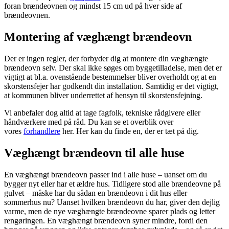
foran brændeovnen og mindst 15 cm ud på hver side af
brændeovnen.
Montering af væghængt brændeovn
Der er ingen regler, der forbyder dig at montere din væghængte
brændeovn selv. Der skal ikke søges om byggetilladelse, men det er
vigtigt at bl.a. ovenstående bestemmelser bliver overholdt og at en
skorstensfejer har godkendt din installation. Samtidig er det vigtigt,
at kommunen bliver underrettet af hensyn til skorstensfejning.
Vi anbefaler dog altid at tage fagfolk, tekniske rådgivere eller
håndværkere med på råd. Du kan se et overblik over
vores
forhandlere
her. Her kan du finde en, der er tæt på dig.
Væghængt brændeovn til alle huse
En væghængt brændeovn passer ind i alle huse – uanset om du
bygger nyt eller har et ældre hus. Tidligere stod alle brændeovne på
gulvet – måske har du sådan en brændeovn i dit hus eller
sommerhus nu? Uanset hvilken brændeovn du har, giver den dejlig
varme, men de nye væghængte brændeovne sparer plads og letter
rengøringen. En væghængt brændeovn syner mindre, fordi den