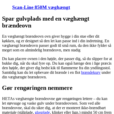
Scan-Line 850M væghængt
Spar gulvplads med en væghængt
brændeovn
En væghængt brændeovn ovn giver hygge i din stue eller dit
køkken, og er designet så den let kan passe ind i din indretning. En
væghængt brændeovn passer godt til små rum, da den ikke fylder så
meget som en almindelig brændeovn, men stadig
Du kan placere ovnen i den højde, der passer dig, så du slipper for at
bukke dig, når du skal fyre op. Du kan også hænge den i lige præcis
den højde, der giver dig bedst kik til flammerne fra din yndlingsstol.
Samtidig kan du let opbevare dit brænde i en flot
brændekurv
under
din væghængte brændeovn.
Gør rengøringen nemmere
HETAs væghængte brændeovne gør rengøringen lettere – du kan
let støvsuge og vaske gulv under brændeovnen. Som ved alle
brændeovne, skal du sikre dig, at der er monteret ikke-brændbart
materiale (stålplade,
glasplade
, klinker eller lign.) mindst 50 cm frem